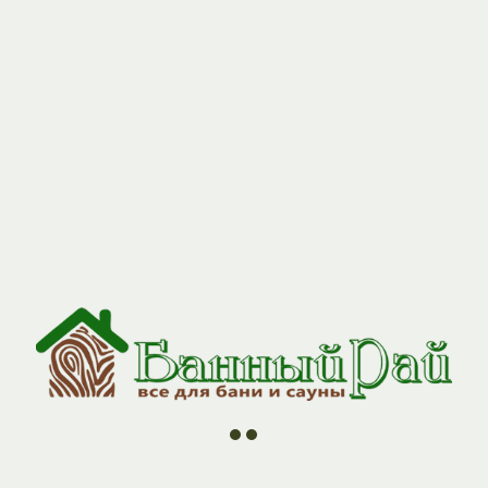
//
//
//
//
ии
О компании
Контакты
Оплата и Доставка
Н