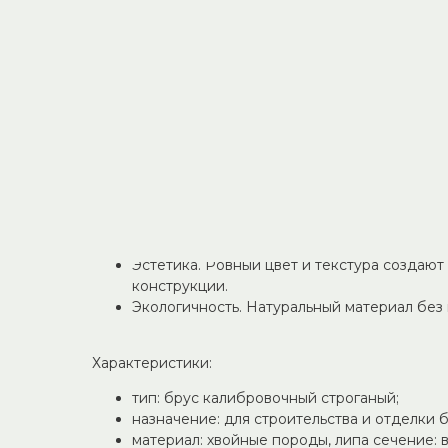
Качественный калибровочный строганный брус 
красивой бани.
Идеальная геометрия и гладкая поверхность поз
монтажу без дополнительной обработки.
Почему выбирают наш брус:
Точность размеров. Калибровка гарантиру
по всей длине — упрощает монтаж.
Гладкая поверхность. Строганая обработка
приятна на ощупь. Устойчивость к условиям
Древесина выдерживает высокую влажност
Эстетика. Ровный цвет и текстура создаю
конструкции.
Экологичность. Натуральный материал без
Характеристики:
тип: брус калибровочный строганый;
назначение: для строительства и отделки б
материал: хвойные породы, липа сечение: в