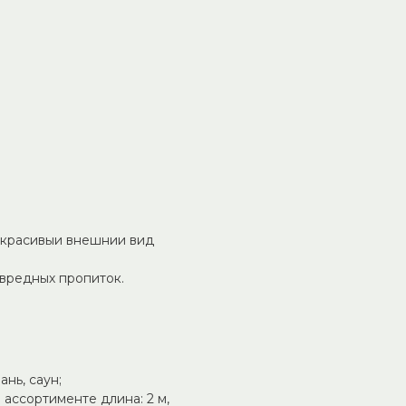
— основа долговечной и
воляют сразу приступать к
ет одинаковые параметры
 не требует шлифовки,
 бани.
ь и перепады температур.
т красивый внешний вид
 вредных пропиток.
ань, саун;
 ассортименте длина: 2 м,