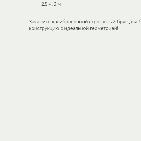
2,5 м, 3 м;
Закажите калибровочный строганный брус для 
конструкцию с идеальной геометрией!
Брусок 30*100 3,0 м
строг.
Калибровочный строганный брус
для строительства и отделки бани
175
р.
Подробнее
Добавить в корзину