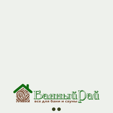
+7 (927) 517-04-97
Каминный набор 3 пред
(совок730*150*60, кочерга щетка)
Артикул:
nabor_kamin_3
3024,00
р.
Описание товара скоро будет отображаться, раздел в
разработке