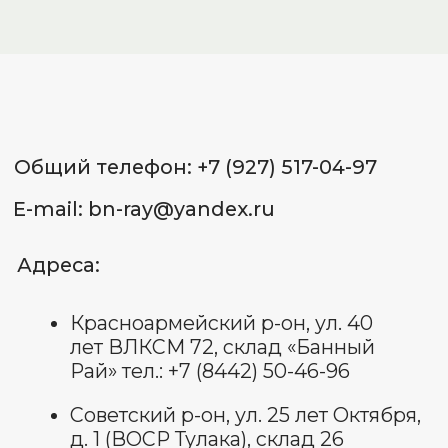
Рай» тел.: +7 (8442) 50-46-96
Советский р-он, ул. 25 лет Октября,
д. 1 (ВОСР Тулака), склад 26
«Банный Рай» тел.: +7 (987) 658-53-
65
Красноармейский р-он,
ул. Гражданская, 16Д, маг.
«СтройМастер» тел.: +7 (937) 556-34-
65
Советский р-он, ул. 25 лет
Октября, д. 1, склад 18 (ВОСР
Тулака) тел.: +7 (927) 544-72-
72
ИП Лященко Д.В.
ИНН 344 801 062 338
ОГРНИП: 322 344 300 070 022
Пользовательское соглашение
Политика обработки
персональных данных
Договор оферты