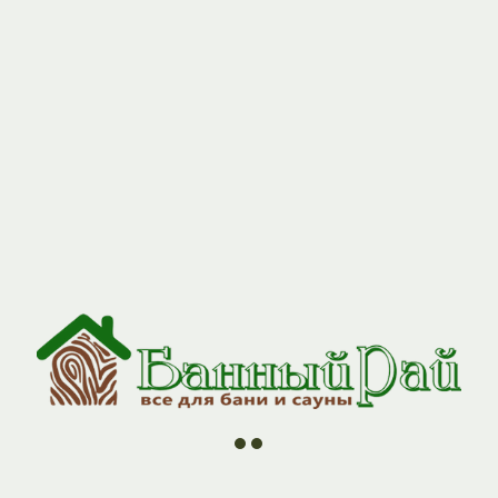
//
//
//
//
ии
О компании
Контакты
Оплата и Доставка
Н
400*500мм под