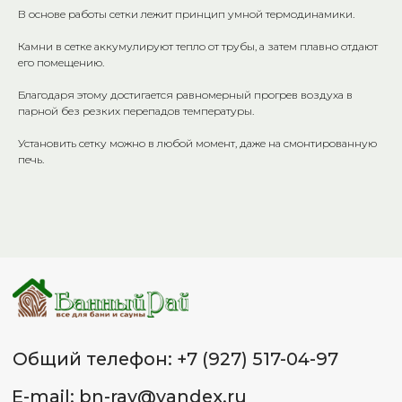
В основе работы сетки лежит принцип умной термодинамики.
Общий телефон: +7 (927) 517-04-97
Камни в сетке аккумулируют тепло от трубы, а затем плавно отдают
E-mail: bn-ray@yandex.ru
его помещению.
Адреса:
Благодаря этому достигается равномерный прогрев воздуха в
парной без резких перепадов температуры.
Красноармейский р-он, ул. 40
лет ВЛКСМ 72, склад «Банный
Установить сетку можно в любой момент, даже на смонтированную
Рай» тел.: +7 (8442) 50-46-96
печь.
Советский р-он, ул. 25 лет Октября,
д. 1 (ВОСР Тулака), склад 26
«Банный Рай» тел.: +7 (987) 658-53-
65
Красноармейский р-он,
ул. Гражданская, 16Д, маг.
«СтройМастер» тел.: +7 (937) 556-34-
65
Советский р-он, ул. 25 лет
Октября, д. 1, склад 18 (ВОСР
Тулака) тел.: +7 (927) 544-72-
72
ИП Лященко Д.В.
ИНН 344 801 062 338