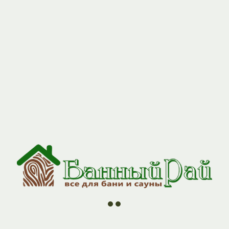
//
//
//
//
ии
О компании
Контакты
Оплата и Доставка
Н
ОЛОБОК"
бондарных изделий для