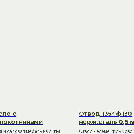
бондарного ремесла и
 запаривания веников.
 к печи.
бного зачерпывания воды.
для воды.
змом — для комфортного
сло с
Отвод 135° ф130
локотниками
нерж.сталь 0,5 
я и садовая мебель из липы:
Отвод - элемент дымовой