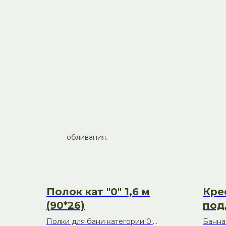
бань, саун и загородных домов.
Продукция сочетает в себе вековые традиции 
современные стандарты качества.
Ассортимент бондарных изделий:
Ушаты объёмом 10–25 л — для обливаний и
Шайки на 5–15 л — для мытья и подачи воды
Ковши с длинной ручкой (2–5 л) — для удо
Ведра на 8–12 л — универсальные ёмкости 
Кадки для замачивания веников (20–30 л).
Обливные устройства с педальным механи
обливания.
Полок кат "0" 1,6 м
Кре
(90*26)
под
Полки для бани категории 0:
Банна