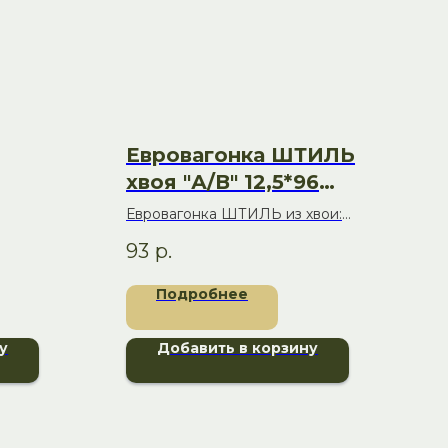
о изменить
анала с
ий.
Евровагонка ШТИЛЬ
хвоя "А/В" 12,5*96
Архангельск 2,0 м
Евровагонка ШТИЛЬ из хвои:
(УЗКИЙ)
идеальное решение для отделки
93
р.
бани и сауны
Подробнее
у
Добавить в корзину