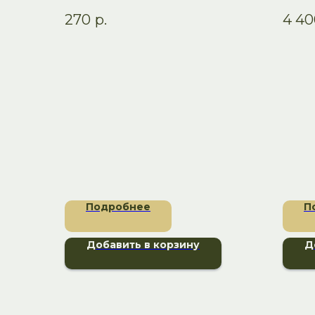
комфорт по доступной цене
комфо
270
р.
4 40
детал
Подробнее
П
Добавить в корзину
Д