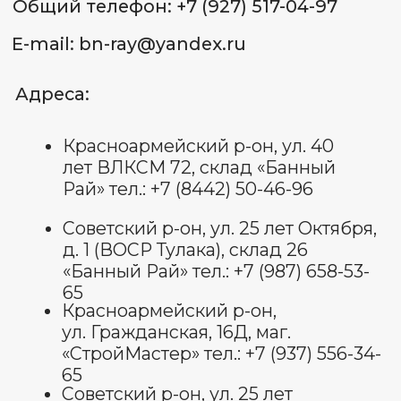
ИП Лященко Д.В.
ИНН 344 801 062 338
ОГРНИП: 322 344 300 070 022
Пользовательское соглашение
Политика обработки
персональных данных
Договор оферты
Оставить отзыв
© Все права защищены 2025.
изображения взяты с платформы
freepik