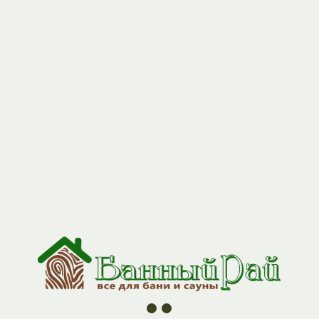
+7 (927) 517-04-97
Печь банная дровяная АНЮТКА SE
Плюс (до 8 м3)
Артикул:
uzpo_anna_se
18 260
р.
«Анютка SE плюс» – идеальное решение для небольших
парилок объемом до 8 м3, первая в модельном ряду банных
печей, отлично сочетает в себе доступную цену и высокое
качество.
Выносной топливный канал (размеры которого кратны
стандартному кирпичу) позволяет осуществлять топку печи из
смежного с парной помещения.