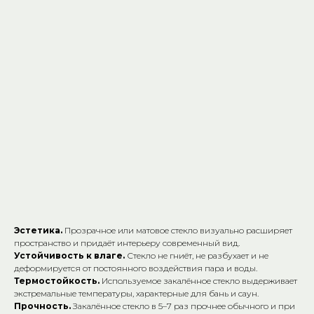
Дверь стеклянная Doorwood
"Лебединое озеро" графит матовая
(8мм, 3пет.,кор.листва) 190х70 см
door-leb-19070
19050,00
р.
Добавить в корзину
Почему стоит выбрать стеклянные двери?
Эстетика.
Прозрачное или матовое стекло визуально расширяет
пространство и придаёт интерьеру современный вид.
Устойчивость к влаге.
Стекло не гниёт, не разбухает и не
деформируется от постоянного воздействия пара и воды.
Термостойкость.
Используемое закалённое стекло выдерживает
экстремальные температуры, характерные для бань и саун.
Прочность.
Закалённое стекло в 5–7 раз прочнее обычного и при