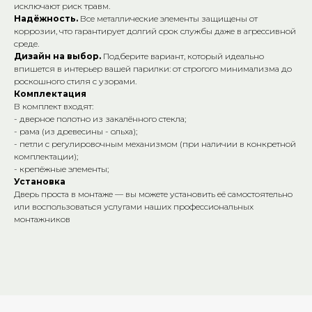
исключают риск травм.
Надёжность.
Все металлические элементы защищены от
E-mail: bn-ray@yandex.ru
коррозии, что гарантирует долгий срок службы даже в агрессивной
среде.
Адреса:
Дизайн на выбор.
Подберите вариант, который идеально
впишется в интерьер вашей парилки: от строгого минимализма до
Красноармейский р-он, ул. 40
роскошного стиля с узорами.
лет ВЛКСМ 72, склад «Банный
Комплектация
Рай» тел.: +7 (8442) 50-46-96
В комплект входят:
- дверное полотно из закалённого стекла;
Советский р-он, ул. 25 лет Октября,
- рама (из древесины - ольха);
д. 1 (ВОСР Тулака), склад 26
- петли с регулировочным механизмом (при наличии в конкретной
«Банный Рай» тел.: +7 (987) 658-53-
комплектации);
65
Красноармейский р-он,
- крепёжные элементы;
ул. Гражданская, 16Д, маг.
Установка
«СтройМастер» тел.: +7 (937) 556-34-
Дверь проста в монтаже — вы можете установить её самостоятельно
65
или воспользоваться услугами наших профессиональных
Советский р-он, ул. 25 лет
монтажников
Октября, д. 1, склад 18 (ВОСР
Тулака) тел.: +7 (927) 544-72-
72
ИП Лященко Д.В.
ИНН 344 801 062 338
ОГРНИП: 322 344 300 070 022