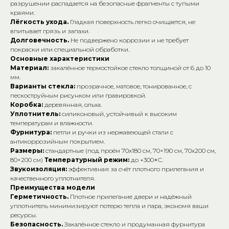
разрушении распадается на безопасные фрагменты с тупыми
краями.
Лёгкость ухода.
Гладкая поверхность легко очищается, не
впитывает грязь и запахи.
Долговечность.
Не подвержено коррозии и не требует
покраски или специальной обработки.
Основные характеристики
Материал:
закалённое термостойкое стекло толщиной от 6 до 10
мм.
Варианты стекла:
прозрачное, матовое, тонированное, с
пескоструйным рисунком или гравировкой.
Коробка:
деревянная, ольха.
Уплотнитель:
силиконовый, устойчивый к высоким
температурам и влажности.
Фурнитура:
петли и ручки из нержавеющей стали с
антикоррозийным покрытием.
Размеры:
стандартные (под проём 70х180 см, 70×190 см, 70х200 см,
80×200 см)
Температурный режим:
до +300∘C.
Звукоизоляция:
эффективная за счёт плотного прилегания и
качественного уплотнителя.
Преимущества модели
Герметичность.
Плотное прилегание двери и надёжный
уплотнитель минимизируют потерю тепла и пара, экономя ваши
ресурсы.
Безопасность.
Закалённое стекло и продуманная фурнитура
Общий телефон: +7 (927) 517-04-97