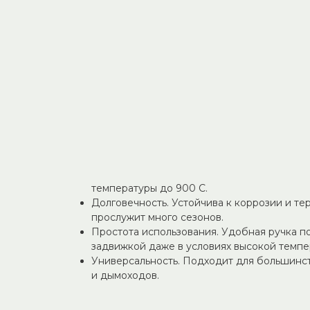
и интенсивность горения, а также перекрывать 
Обеспечивает эффективное использование топ
безопасность эксплуатации.
Преимущества:
Точный контроль тяги. Плавная регулировк
интенсивность горения под нужные услови
до медленного тления.
Экономия топлива. Оптимизация подачи во
на 15–20%.
Безопасность. Герметичное закрытие дым
угарного газа и защищает от сквозняков.
Термостойкость. Изготовлена из жаростой
температуры до 900 C.
Долговечность. Устойчива к коррозии и т
прослужит много сезонов.
Простота использования. Удобная ручка по
задвижкой даже в условиях высокой темпе
Универсальность. Подходит для большинс
и дымоходов.