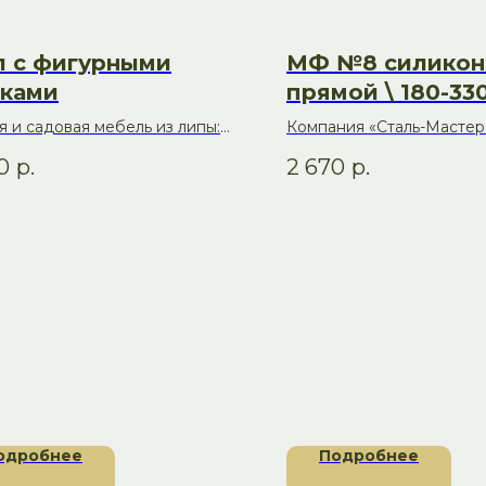
л с фигурными
МФ №8 силикон 
ками
прямой \ 180-33
коричневый
я и садовая мебель из липы:
Компания «Сталь-Мастер
рт и традиции в каждой
отечественный производ
0
р.
2 670
р.
и
отопительного оборудов
частных домов, коттедже
коммерческих объектов.
одробнее
Подробнее