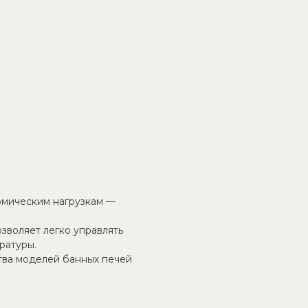
дымоход после протопки.
лива и повышает
а позволяет настроить
я — от активного прогрева
здуха снижает расход дров
охода предотвращает утечку
кой стали, выдерживает
ермическим нагрузкам —
зволяет легко управлять
ратуры.
тва моделей банных печей