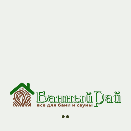
//
//
//
//
ии
О компании
Контакты
Оплата и Доставка
Н
ляющий регулировать тягу