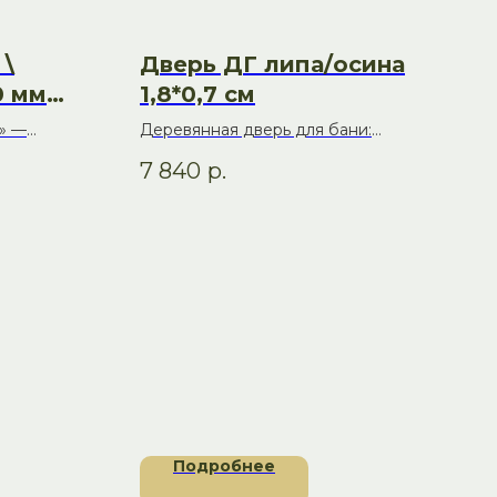
\
Дверь ДГ липа/осина
0 мм
1,8*0,7 см
» —
Деревянная дверь для бани:
итель
надёжность и уют в каждой детали
7 840
р.
ания для
й и
Подробнее