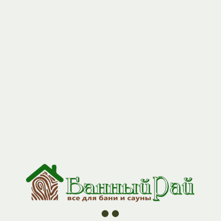
+7 (927) 517-04-97
Блок ТЭН 3 кВт G 1 1\2 в упаковке
Артикул:
ten_3
1570,00
р.
Описание товара скоро будет отображаться, раздел в
разработке
Полок кат "0" 2,5 м
Полок кат "0" 1,4 м