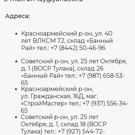
65
Советский р-он, ул. 25 лет
Октября, д. 1, склад 18 (ВОСР
Тулака) тел.: +7 (927) 544-72-
72
ИП Лященко Д.В.
ИНН 344 801 062 338
ОГРНИП: 322 344 300 070 022
Пользовательское соглашение
Политика обработки
персональных данных
Договор оферты
Оставить отзыв
© Все права защищены 2025.
изображения взяты с платформы
freepik