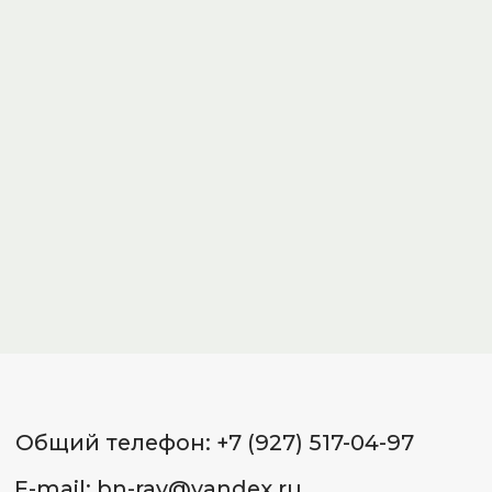
(90*26)
(90*26)
Полки для бани категории 0:
Полки для бани категории
комфорт по доступной цене
комфорт по доступной ц
382
р.
270
р.
Подробнее
Подробнее
Общий телефон: +7 (927) 517-04-97
E-mail: bn-ray@yandex.ru
Добавить в корзину
Добавить в корз
Адреса:
Красноармейский р-он, ул. 40
лет ВЛКСМ 72, склад «Банный
Рай» тел.: +7 (8442) 50-46-96
Советский р-он, ул. 25 лет Октября,
д. 1 (ВОСР Тулака), склад 26
«Банный Рай» тел.: +7 (987) 658-53-
65
Красноармейский р-он,
ул. Гражданская, 16Д, маг.
«СтройМастер» тел.: +7 (937) 556-34-