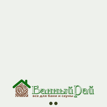
+7 (927) 517-04-97
Плинтус сосна 50 гладкий 2,5м
Артикул:
plint_sos_50
89
р.
Практичное и эстетичное решение для отделки парилки и
предбанника.
Плинтус из натуральной сосны гармонично впишется в любой
интерьер и защитит стыки стен и пола от влаги.
Преимущества:
Натуральная древесина. Сосна — традиционный