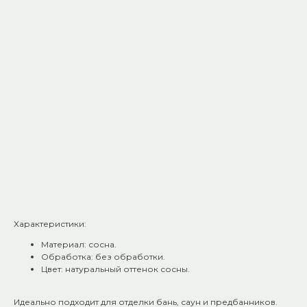
материал для бань: она приятно пахнет и создаёт
атмосферу настоящей русской парилки.
Влагостойкость:
Древесина обработана специальными составами,
устойчива к перепадам температуры и влажности.
Простота монтажа.
Плинтус легко устанавливается и подгоняется под
нужные размеры.
Долговечность.
При правильном уходе прослужит много лет.
Доступная цена.
Отличное соотношение цены и качества.
Характеристики:
Материал: сосна.
Обработка: без обработки.
Цвет: натуральный оттенок сосны.
Идеально подходит для отделки бань, саун и предбанников.