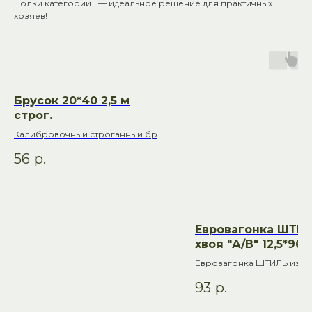
Полки категории 1 — идеальное решение для практичных
хозяев!
Брусок 20*40 2,5 м
строг.
Калибровочный строганный брус
для строительства и отделки бани
56
р.
Общий телефон: +7 (927) 517-04-97
E-mail: bn-ray@yandex.ru
Евровагонка ШТИ
Адреса:
хвоя "А/В" 12,5*96
Архангельск 2,7 м
Евровагонка ШТИЛЬ из хв
Красноармейский р-он, ул. 40
(УЗКИЙ)
идеальное решение для 
лет ВЛКСМ 72, склад «Банный
93
р.
бани и сауны
Рай» тел.: +7 (8442) 50-46-96