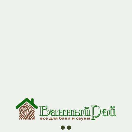
+7 (927) 517-04-97
Полок кат "1" 1,9 м (90*26)
Артикул:
polok_1_19
360
р.
Хотите обустроить парилку качественно, но не готовы
переплачивать за прем
Наши полки категории 1 созданы из натуральной древесины с
сохранением её природного характера — небольшие сучки и
естественные цветовые переходы лишь подчёркивают
аутентичность материала.
Это выбор тех, кто ценит традиции русской бани и понимает,