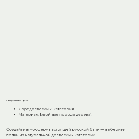
что истинная красота — в естественности.
Почему эти полки станут вашим выбором:
Естественная эстетика. Древесина категории 1 сохраняет
природный облик: небольшие сучки добавляют шарма
и напоминают о живой природе.
Комфорт в жару. Материал медленно нагревается, не
обжигает кожу — наслаждайтесь паром без
дискомфорта.
Надёжная защита. Специальная обработка
предохраняет дерево от влаги, плесени и гниения.
Долговечность. При правильном уходе полки прослужат
много лет, сохраняя свои свойства.
Лёгкость установки. Чёткие размеры и продуманная
конструкция позволяют смонтировать полки своими
руками.
Параметры:
Сорт древесины: категория 1.
Материал: [хвойные породы дерева].
Создайте атмосферу настоящей русской бани — выберите
полки из натуральной древесины категории 1