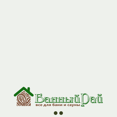
+7 (927) 517-04-97
Полок кат "1" 1,8 м (90*26)
Артикул:
polok_1_18
360,00
р.
Хотите обустроить парилку качественно, но не готовы
переплачивать за прем
Наши полки категории 1 созданы из натуральной древесины с
сохранением её природного характера — небольшие сучки и
естественные цветовые переходы лишь подчёркивают
аутентичность материала.
Это выбор тех, кто ценит традиции русской бани и понимает,