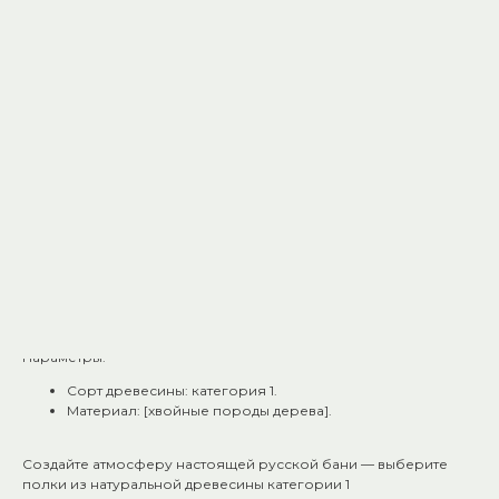
что истинная красота — в естественности.
Почему эти полки станут вашим выбором:
Естественная эстетика. Древесина категории 1 сохраняет
природный облик: небольшие сучки добавляют шарма
и напоминают о живой природе.
Комфорт в жару. Материал медленно нагревается, не
обжигает кожу — наслаждайтесь паром без
дискомфорта.
Надёжная защита. Специальная обработка
предохраняет дерево от влаги, плесени и гниения.
Долговечность. При правильном уходе полки прослужат
много лет, сохраняя свои свойства.
Лёгкость установки. Чёткие размеры и продуманная
конструкция позволяют смонтировать полки своими
руками.
Параметры:
Сорт древесины: категория 1.
Материал: [хвойные породы дерева].
Создайте атмосферу настоящей русской бани — выберите
полки из натуральной древесины категории 1