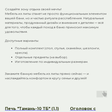
Создайте зону отдыха своей мечты!
Мебель из липы станет не просто функциональным элементом
вашей бани, но и частью ритуала расслабления. Натуральные
материалы, продуманный дизайн и внимание к деталям — всё
для того, чтобы каждый поход в баню приносил максимум
удовольствия.
Доступные варианты:
Полный комплект (стол, стулья, скамейки, шезлонги,
кресла).
Отдельные предметы (на выбор).
Изготовление по индивидуальным размерам.
Закажите банную мебель из липы прямо сейчас — и
наслаждайтесь комфортом в кругу семьи и друзей!
Общий телефон: +7 (927) 517-04-97
E-mail: bn-ray@yandex.ru
Адреса:
Печь "Тамань-10 ТБ" (1,1)
Оголовок с