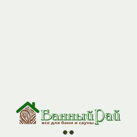
+7 (927) 517-04-97
Стол "ЗАСТОЛЬЕ"1,5*0,57*0,72 (липа)
Артикул:
stol_155772
5100,00
р.
Создайте атмосферу настоящей русской бани с комплектом
мебели из натуральной липы.
Стол, стулья, скамейки, шезлонги и кресла — каждый предмет
разработан с учётом особенностей банных помещений:
высокой влажности и перепадов температур.
Стол — прочная конструкция для чаепитий и отдыха
после парной.
Стулья — компактные и устойчивые, не занимают много