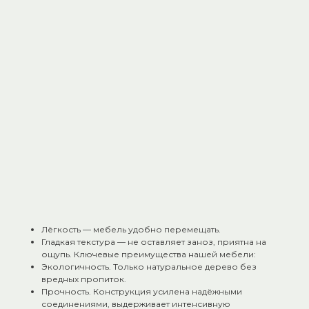
места.
Скамейки — удобные для размещения в предбаннике
или помывочной.
Шезлонги — идеальное решение для расслабления и
отдыха между заходами в парилку.
Кресла — комфорт премиум класса для тех, кто ценит
уют.
Липа — идеальный материал для банной мебели:
Не нагревается даже при высоких температурах —
безопасно для кожи.
Приятный аромат при нагреве: выделяет лёгкие
медовые нотки, оказывающие успокаивающее действие.
Низкая теплопроводность — поверхность остаётся
комфортной на ощупь.
Устойчивость к влаге — при правильной обработке не
гниёт и не деформируется.
Лёгкость — мебель удобно перемещать.
Гладкая текстура — не оставляет заноз, приятна на
ощупь. Ключевые преимущества нашей мебели:
Экологичность. Только натуральное дерево без
вредных пропиток.
Прочность. Конструкция усилена надёжными
соединениями, выдерживает интенсивную