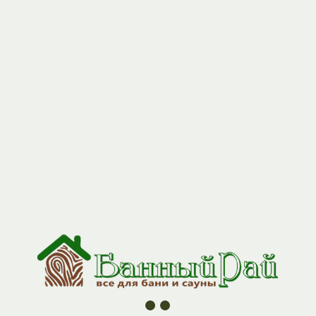
+7 (927) 517-04-97
Сэндвич-отвод 90* 115*200 Н+Н
0,5мм/0,5мм,(К)
Артикул:
GP3-0000110
3750,00
р.
Сэндвич-отвод 90 элемент дымовой системы, с помощью
которого можно изменить направление дымового канала с
целью обхода препятствий.