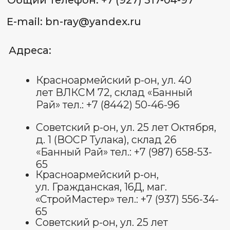
ул. Гражданская, 16Д, маг.
«СтройМастер» тел.: +7 (937) 556-34-
65
Советский р-он, ул. 25 лет
Октября, д. 1, склад 18 (ВОСР
Тулака) тел.: +7 (927) 544-72-
72
ИП Лященко Д.В.
ИНН 344 801 062 338
ОГРНИП: 322 344 300 070 022
Пользовательское соглашение
Политика обработки
персональных данных
Договор оферты
Оставить отзыв
© Все права защищены 2025.
изображения взяты с платформы
freepik