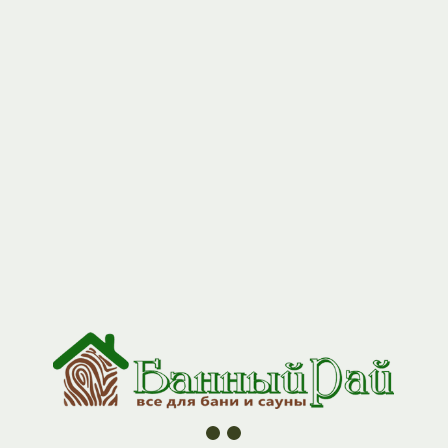
+7 (927) 517-04-97
Дверь ДГ липа/осина"О" (1800*700)
без петель
Артикул:
door_dg_1870
6720,00
р.
Почувствуйте настоящий дух русской бани!
Наша деревянная дверь не просто отделяет парилку — она
создаёт особую атмосферу уюта и уединения.
Представьте: вы заходите в баню, плотная дверь мягко
закрывается за вами, отсекая посторонние звуки.