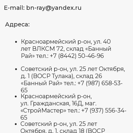
ИНН 344 801 062 338
ОГРНИП: 322 344 300 070 022
Пользовательское соглашение
Политика обработки
персональных данных
Договор оферты
Оставить отзыв
© Все права защищены 2025.
изображения взяты с платформы
freepik