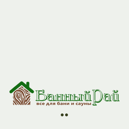
//
//
//
//
ии
О компании
Контакты
Оплата и Доставка
Н
 0,5м 115*200