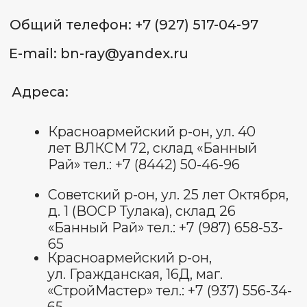
Красноармейский р-он,
ул. Гражданская, 16Д, маг.
«СтройМастер» тел.: +7 (937) 556-34-
65
Советский р-он, ул. 25 лет
Октября, д. 1, склад 18 (ВОСР
Тулака) тел.: +7 (927) 544-72-
72
ИП Лященко Д.В.
ИНН 344 801 062 338
ОГРНИП: 322 344 300 070 022
Пользовательское соглашение
Политика обработки
персональных данных
Договор оферты
Оставить отзыв
© Все права защищены 2025.
изображения взяты с платформы
freepik