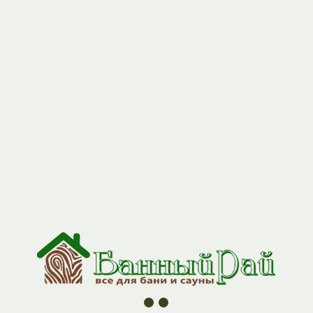
+7 (927) 517-04-97
(GS) Тройник -термо 90 115/200 AISI
430/0,5мм нерж
Артикул:
GP3-0000148
3500,00
р.
Предназначен для изменения направления дымового канала,
используется в местах присоединения теплогенерирующего
аппарата к основному каналу. Облегчает обслуживание
дымохода. Может использоваться (с заглушкой) в качестве
ревизиии