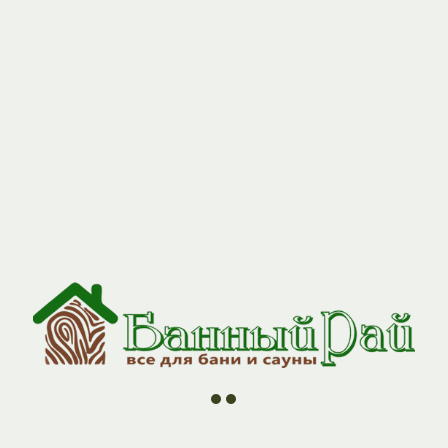
//
//
//
//
ии
О компании
Контакты
Оплата и Доставка
Н
Переходник ф13
GP3-0000100
1470,00
р.
Добавить в корзину
Переход элемент, предназ