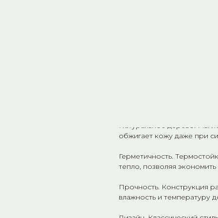
Наша деревянная дверь не 
особую атмосферу уюта и 
Представьте: вы заходите в
отсекая посторонние звуки
Внутри — мягкий аромат на
Именно так начинается иде
Почему стоит выбрать наш
Натуральное дерево. Мы ис
обжигает кожу даже при си
Герметичность. Термостойк
тепло, позволяя экономить 
Прочность. Конструкция ра
влажность и температуру д
Дизайн. Классический стил