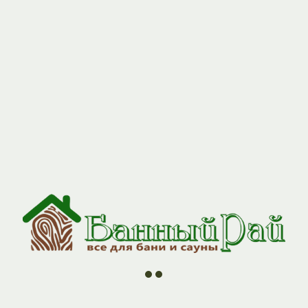
//
//
//
//
ии
О компании
Контакты
Оплата и Доставка
Н
Дверь ДО липа/
door_do_1807
8400,00
р.
Добавить в корзину
Почувствуйте настоящий ду