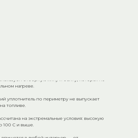
просто отделяет парилку — она создаёт
уединения.
 баню, плотная дверь мягко закрывается за вами,
.
турального дерева и живительное тепло…
альный банный день.
у дверь?
пользуем отборную липу и осину, которая не
льном нагреве.
ий уплотнитель по периметру не выпускает
на топливе.
ссчитана на экстремальные условия: высокую
о 100 C и выше.
ь впишется в любой интерьер — от