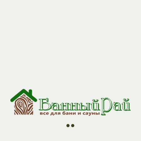
//
//
//
//
ии
О компании
Контакты
Оплата и Доставка
Н
м 115*200 Н+Оц