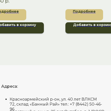
50
р.
ми — идеальное сочетание
, безопасности и
одробнее
Подробнее
иональности для вашей бани
уны.
обавить в корзину
Добавить в корзин
Адреса:
Красноармейский р-он, ул. 40 лет ВЛКСМ
72, склад «Банный Рай» тел.: +7 (8442) 50-46-
96