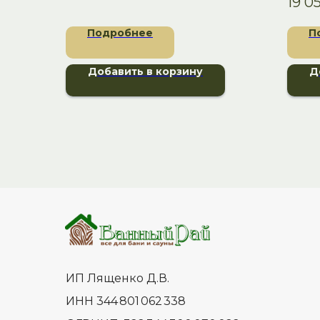
19 0
дверя
см
стиля
Подробнее
П
функц
или са
Добавить в корзину
Д
ИП Лященко Д.В.
ИНН 344 801 062 338