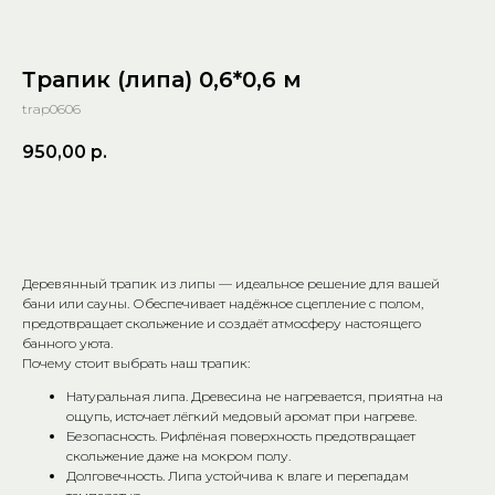
Трапик (липа) 0,6*0,6 м
trap0606
950,00
р.
Добавить в корзину
Деревянный трапик из липы — идеальное решение для вашей
бани или сауны. Обеспечивает надёжное сцепление с полом,
предотвращает скольжение и создаёт атмосферу настоящего
банного уюта.
Почему стоит выбрать наш трапик:
Натуральная липа. Древесина не нагревается, приятна на
ощупь, источает лёгкий медовый аромат при нагреве.
Безопасность. Рифлёная поверхность предотвращает
скольжение даже на мокром полу.
Долговечность. Липа устойчива к влаге и перепадам