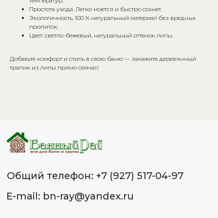
Общий телефон: +7 (927) 517-04-97
температур.
Простота ухода. Легко моется и быстро сохнет.
E-mail: bn-ray@yandex.ru
Экологичность. 100 % натуральный материал без вредных
пропиток.
Адреса:
Цвет: светло-бежевый, натуральный оттенок липы.
Красноармейский р-он, ул. 40
Добавьте комфорт и стиль в свою баню — закажите деревянный
лет ВЛКСМ 72, склад «Банный
трапик из липы прямо сейчас!
Рай» тел.: +7 (8442) 50-46-96
Советский р-он, ул. 25 лет Октября,
д. 1 (ВОСР Тулака), склад 26
«Банный Рай» тел.: +7 (987) 658-53-
65
Красноармейский р-он,
ул. Гражданская, 16Д, маг.
«СтройМастер» тел.: +7 (937) 556-34-
65
Советский р-он, ул. 25 лет
Октября, д. 1, склад 18 (ВОСР
Тулака) тел.: +7 (927) 544-72-
72
ИП Лященко Д.В.
ИНН 344 801 062 338
ОГРНИП: 322 344 300 070 022