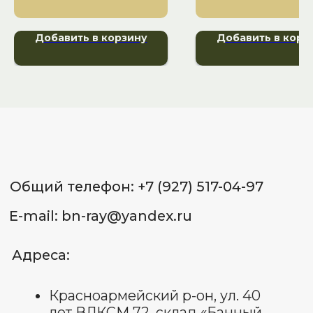
Адреса:
Красноармейский р-он, ул. 40
Добавить в корзину
Добавить в корз
лет ВЛКСМ 72, склад «Банный
Рай» тел.: +7 (8442) 50-46-96
Советский р-он, ул. 25 лет Октября,
д. 1 (ВОСР Тулака), склад 26
«Банный Рай» тел.: +7 (987) 658-53-
65
Красноармейский р-он,
ул. Гражданская, 16Д, маг.
«СтройМастер» тел.: +7 (937) 556-34-
65
Советский р-он, ул. 25 лет
Октября, д. 1, склад 18 (ВОСР
Тулака) тел.: +7 (927) 544-72-
72
ИП Лященко Д.В.
ИНН 344 801 062 338
ОГРНИП: 322 344 300 070 022
Пользовательское соглашение