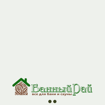
+7 (927) 517-04-97
Трапик (липа) 1,5*0,6 м
Артикул:
trap1506
2350,00
р.
Деревянный трапик из липы — идеальное решение для вашей
бани или сауны. Обеспечивает надёжное сцепление с полом,
предотвращает скольжение и создаёт атмосферу настоящего
банного уюта.
Почему стоит выбрать наш трапик:
Натуральная липа. Древесина не нагревается, приятна
на ощупь, источает лёгкий медовый аромат при нагреве.
Безопасность. Рифлёная поверхность предотвращает