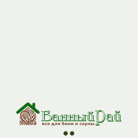
+7 (927) 517-04-97
Сэндвич-труба синяя 0,5м 115*200
Н+Оц 0,5мм/0,5мм (К)
Артикул:
GP3-0000135
1627,00
р.
Сэндвич-труба является основным элементом дымоходной
системы, предназначена для отведения продуктов сгорания
на прямых участках