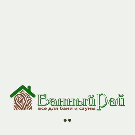
//
//
//
//
ии
О компании
Контакты
Оплата и Доставка
Н
 м сорт С/С