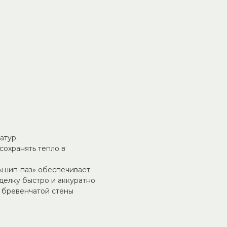
шение для тех, кто ищет
зумной цене.
рилке, предбаннике или
еством сучков, трещин и
при сниженной стоимости.
л с приятным хвойным
й бани.
 обработан защитными
ходит для помещений с
атур.
сохранять тепло в
«шип-паз» обеспечивает
делку быстро и аккуратно.
 бревенчатой стены