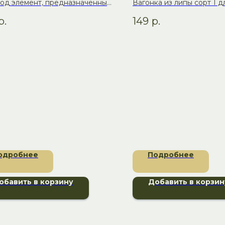
од элемент, предназначенный
Вагонка из липы сорт 1 
зменения диаметра дымохода.
оптимальное сочетание 
р.
149
р.
качества
одробнее
Подробнее
обавить в корзину
Добавить в корзин