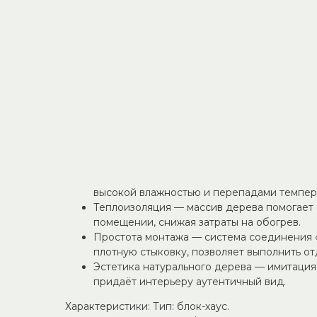
Блок-хаус из сосны сорта С/С — оптимальное ре
качественный материал для отделки бани по ра
Подходит для создания уютного интерьера в па
зоне отдыха без лишних затрат.
Преимущества:
Сорт С/С — древесина с допустимым колич
смоляных карманов. Сохраняет прочность 
Натуральная сосна — экологичный материа
ароматом, создающий атмосферу настояще
Устойчивость к условиям эксплуатации —
составами против гниения и плесени, под
высокой влажностью и перепадами темпер
Теплоизоляция — массив дерева помогает 
помещении, снижая затраты на обогрев.
Простота монтажа — система соединения 
плотную стыковку, позволяет выполнить от
Эстетика натурального дерева — имитация
придаёт интерьеру аутентичный вид.
Характеристики: Тип: блок-хаус.