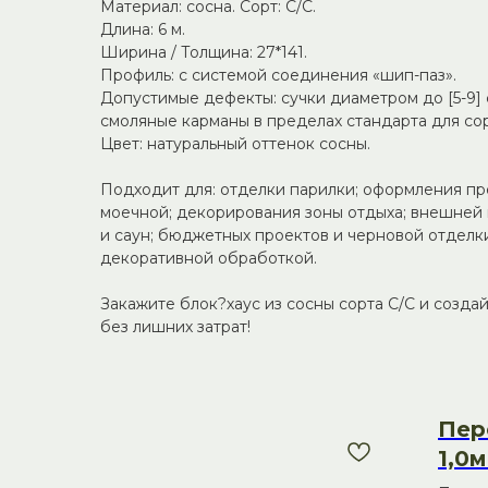
Материал: сосна. Сорт: С/С.
Длина: 6 м.
Ширина / Толщина: 27*141.
Профиль: с системой соединения «шип-паз».
Допустимые дефекты: сучки диаметром до [5-9]
смоляные карманы в пределах стандарта для сор
Цвет: натуральный оттенок сосны.
Подходит для: отделки парилки; оформления п
моечной; декорирования зоны отдыха; внешней 
и саун; бюджетных проектов и черновой отдел
декоративной обработкой.
Закажите блок?хаус из сосны сорта С/С и созда
без лишних затрат!
Пер
1,0