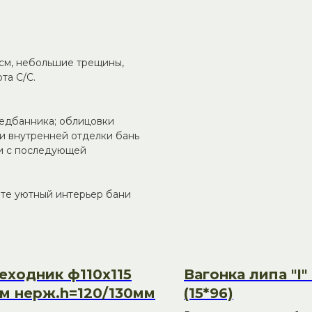
 см, небольшие трещины,
та С/С.
редбанника; облицовки
и внутренней отделки бань
ки с последующей
йте уютный интерьер бани
еходник ф110х115
Вагонка липа "I" 
мм нерж.h=120/130мм
(15*96)