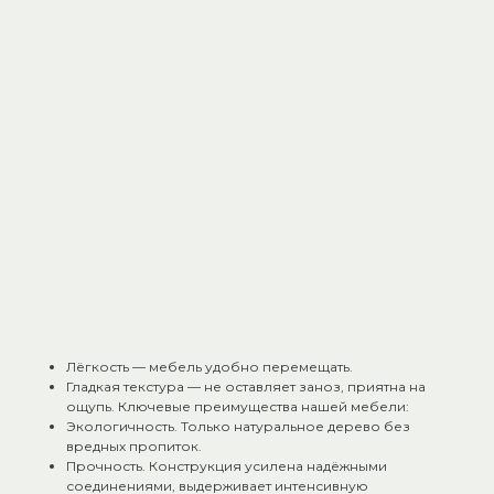
места.
Скамейки — удобные для размещения в предбаннике
или помывочной.
Шезлонги — идеальное решение для расслабления и
отдыха между заходами в парилку.
Кресла — комфорт премиум класса для тех, кто ценит
уют.
Липа — идеальный материал для банной мебели:
Не нагревается даже при высоких температурах —
безопасно для кожи.
Приятный аромат при нагреве: выделяет лёгкие
медовые нотки, оказывающие успокаивающее действие.
Низкая теплопроводность — поверхность остаётся
комфортной на ощупь.
Устойчивость к влаге — при правильной обработке не
гниёт и не деформируется.
Лёгкость — мебель удобно перемещать.
Гладкая текстура — не оставляет заноз, приятна на
ощупь. Ключевые преимущества нашей мебели:
Экологичность. Только натуральное дерево без
вредных пропиток.
Прочность. Конструкция усилена надёжными
соединениями, выдерживает интенсивную