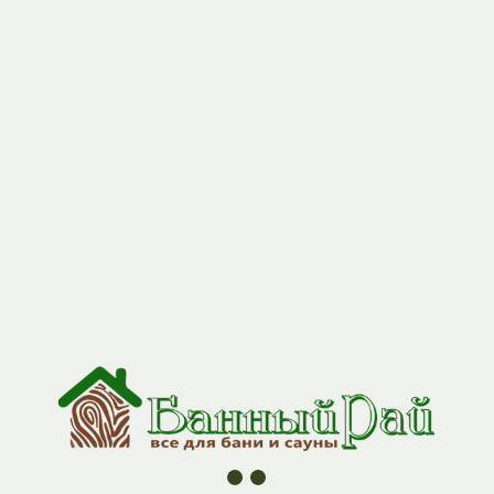
+7 (927) 517-04-97
Стол раскладной круглый 1,2*1,2
Артикул:
stol_crug_1212
5500,00
р.
Создайте атмосферу настоящей русской бани с комплектом
мебели из натуральной липы.
Стол, стулья, скамейки, шезлонги и кресла — каждый предмет
разработан с учётом особенностей банных помещений:
высокой влажности и перепадов температур.
Стол — прочная конструкция для чаепитий и отдыха
после парной.
Стулья — компактные и устойчивые, не занимают много