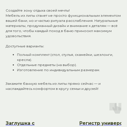
Создайте зону отдыха своей мечты!
Мебель из липы станет не просто функциональным элементом
вашей бани, но и частью ритуала расслабления. Натуральные
материалы, продуманный дизайн и внимание к деталям — всё
для того, чтобы каждый поход в баню приносил максимум
удовольствия.
Доступные варианты:
Полный комплект (стол, стулья, скамейки, шезлонги,
кресла).
Общий телефон: +7 (927) 517-04-97
Отдельные предметы (на выбор).
Изготовление по индивидуальным размерам.
E-mail: bn-ray@yandex.ru
Адреса:
Закажите банную мебель из липы прямо сейчас — и
наслаждайтесь комфортом в кругу семьи и друзей!
Красноармейский р-он, ул. 40
лет ВЛКСМ 72, склад «Банный
Рай» тел.: +7 (8442) 50-46-96
Советский р-он, ул. 25 лет Октября,
д. 1 (ВОСР Тулака), склад 26
Заглушка с
Регистр универса
«Банный Рай» тел.: +7 (987) 658-53-