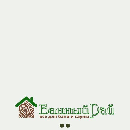
+7 (927) 517-04-97
Полок термо 1,2 (26*90)
Артикул:
polok_termo_12
330
р.
Стоимость за погонный метр!
Создайте комфортную и долговечную парилку с
пологом
ТЕРМО из хвои
— современным решением для обустройства
бань и саун. Термообработанная древесина сочетает в себе
природную красоту натурального дерева и улучшенные
эксплуатационные характеристики.
Почему стоит выбрать полог ТЕРМО из хвои для бани?
Устойчивость к экстремальным условиям.