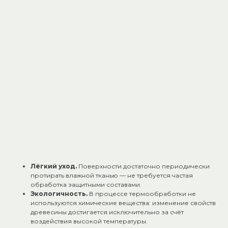
Термообработка повышает стойкость древесины к
высоким температурам и влажности — полог не
деформируется, не рассыхается и не трескается в
условиях парилки.
Влагостойкость.
После термообработки древесина
меньше впитывает влагу, что защищает материал от
гниения, плесени и грибка.
Безопасность использования.
Поверхность гладкая,
без заусенцев и острых краёв. При нагреве древесина
не выделяет смол — исключены ожоги и неприятные
ощущения.
Долговечность.
Срок службы термообработанного
полога в 2–3 раза превышает срок службы обычного
деревянного — до 25 лет при правильном уходе.
Эстетичный внешний вид.
Термообработка придаёт
древесине благородный тёмно‑коричневый оттенок,
который со временем не выцветает и подчёркивает
стиль парилки.
Лёгкий уход.
Поверхности достаточно периодически
протирать влажной тканью — не требуется частая
обработка защитными составами.
Экологичность.
В процессе термообработки не
используются химические вещества: изменение свойств
древесины достигается исключительно за счёт
воздействия высокой температуры.