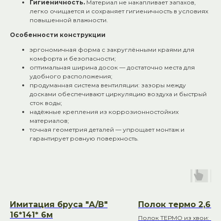
Гигиеничность.
Материал не накапливает запахов,
легко очищается и сохраняет гигиеничность в условиях
повышенной влажности.
Особенности конструкции
эргономичная форма с закруглёнными краями для
комфорта и безопасности;
оптимальная ширина досок — достаточно места для
удобного расположения;
продуманная система вентиляции: зазоры между
досками обеспечивают циркуляцию воздуха и быстрый
сток воды;
надёжные крепления из коррозионностойких
материалов;
точная геометрия деталей — упрощает монтаж и
гарантирует ровную поверхность.
Имитация бруса "А/В"
Полок термо 2,6 (2
16*141* 6м
Полок ТЕРМО из хвои: ко