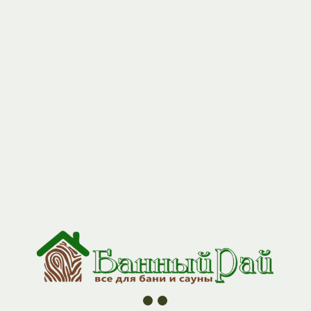
+7 (927) 517-04-97
(GS) Труба -модульная 0,5 м ф115
AISI 430/430 0,8 мм
Артикул:
GP3-0000150
870
р.
труба является основным элементом дымоходной системы,
предназначена для отведения продуктов сгорания на прямых
участках