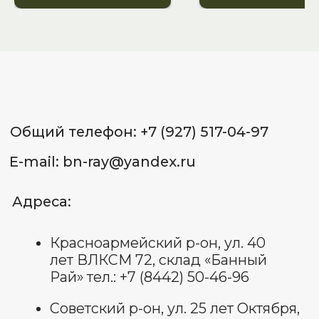
лет ВЛКСМ 72, склад «Банный
Рай» тел.: +7 (8442) 50-46-96
Советский р-он, ул. 25 лет Октября,
д. 1 (ВОСР Тулака), склад 26
«Банный Рай» тел.: +7 (987) 658-53-
65
Красноармейский р-он,
ул. Гражданская, 16Д, маг.
«СтройМастер» тел.: +7 (937) 556-34-
65
Советский р-он, ул. 25 лет
Октября, д. 1, склад 18 (ВОСР
Тулака) тел.: +7 (927) 544-72-
72
ИП Лященко Д.В.
ИНН 344 801 062 338
ОГРНИП: 322 344 300 070 022
Пользовательское соглашение
Политика обработки
персональных данных
Договор оферты