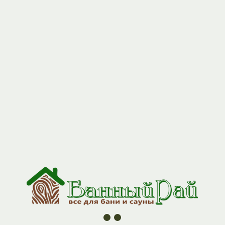
+7 (927) 517-04-97
Вагонка липа "I" 2,3 (15*96)
Артикул:
vaglip1_231596
191,00
р.
Надёжная вагонка из натуральной липы сорта 1 — практичный
выбор для отделки бани или сауны.
Обеспечивает комфорт, долговечность и создаёт уютную
атмосферу с приятным древесным ароматом.
Почему стоит выбрать нашу вагонку:
Сорт 1. Высокое качество с минимальным количеством
дефектов: допускаются здоровые сросшиеся сучки
диаметром до 15 мм, небольшие трещины.