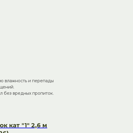
т уютную атмосферу с
количеством дефектов:
аметром до 15 мм,
оги даже в парилке. При
ат.
на, готова к монтажу без
ую влажность и перепады
щений.
л без вредных пропиток.
к кат "1" 2,6 м