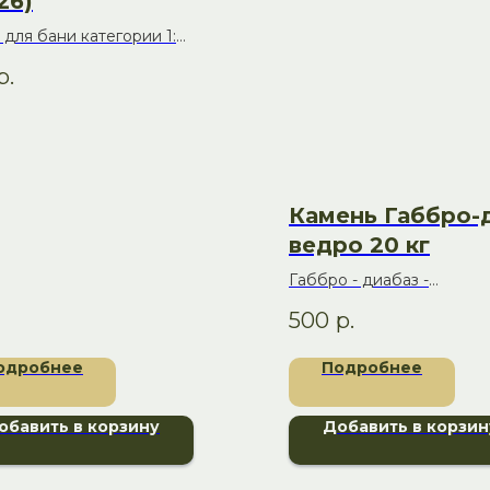
26)
для бани категории 1:
альное сочетание цены и
р.
тва
Камень Габбро-
ведро 20 кг
Габбро - диабаз -
камень вулканического
500
р.
происхождения, по соста
к базальту.
одробнее
Подробнее
обавить в корзину
Добавить в корзин