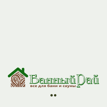
//
//
//
//
ии
О компании
Контакты
Оплата и Доставка
Н
 — практичный выбор для