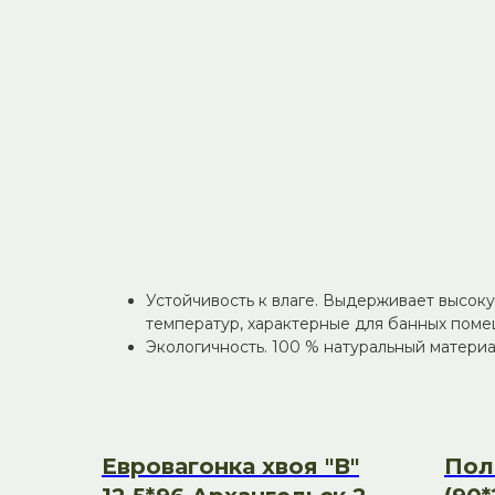
отделки бани или сауны.
Обеспечивает комфорт, долговечность и создаё
приятным древесным ароматом.
Почему стоит выбрать нашу вагонку:
Сорт 1. Высокое качество с минимальным 
допускаются здоровые сросшиеся сучки ди
небольшие трещины.
Натуральная липа.
Низкая теплопроводность — не обжигает н
нагревании источает лёгкий медовый аром
Гладкая поверхность. Тщательно отшлифова
дополнительной обработки.
Устойчивость к влаге. Выдерживает высок
температур, характерные для банных поме
Экологичность. 100 % натуральный материа
Евровагонка хвоя "В"
Поло