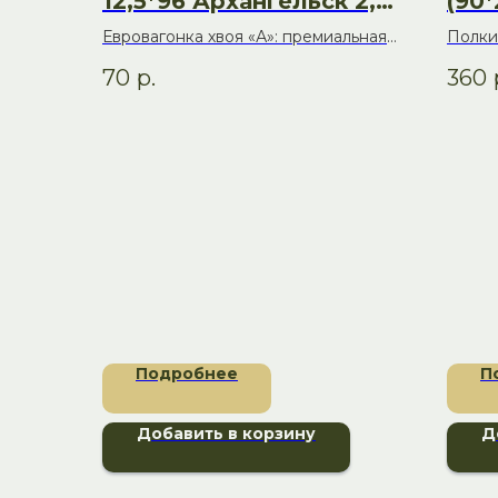
12,5*96 Архангельск 2,0
(90*
м
Евровагонка хвоя «А»: премиальная
Полки 
отделка для бани и сауны
оптим
70
р.
360
качес
Подробнее
П
Добавить в корзину
Д