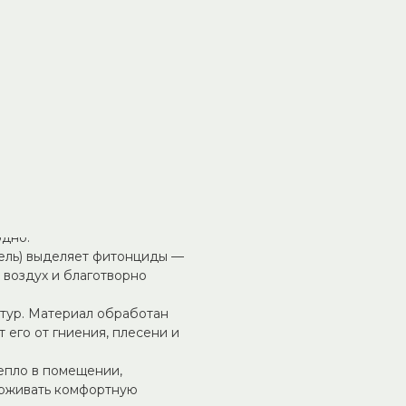
а и комфорта с
енным пиломатериалом для
оклимат и наполняет
ует минимальное количество
чки небольшого размера и
одно.
/ель) выделяет фитонциды —
воздух и благотворно
атур. Материал обработан
 его от гниения, плесени и
тепло в помещении,
ерживать комфортную