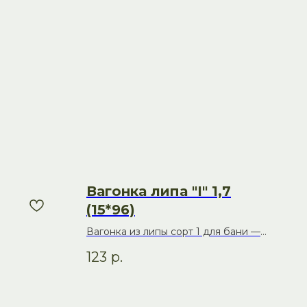
Вагонка липа "I" 1,7
(15*96)
Вагонка из липы сорт 1 для бани —
оптимальное сочетание цены и
123
р.
качества