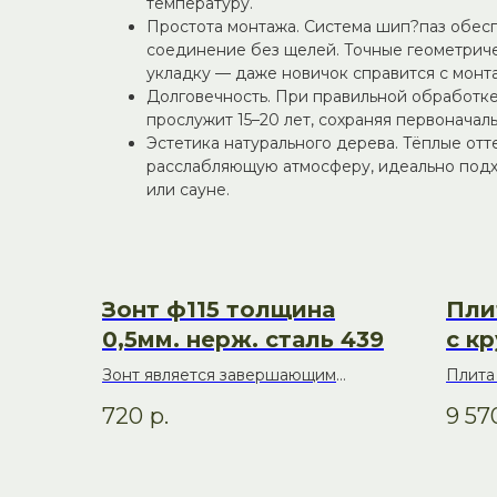
температуру.
Простота монтажа. Система шип?паз обес
соединение без щелей. Точные геометрич
укладку — даже новичок справится с монт
Долговечность. При правильной обработке
прослужит 15–20 лет, сохраняя первоначал
Эстетика натурального дерева. Тёплые отт
расслабляющую атмосферу, идеально подх
или сауне.
Зонт ф115 толщина
Пли
0,5мм. нерж. сталь 439
с к
Зонт является завершающим
Плита
элементом дымового канала,
функц
720
р.
9 57
используется для предохранения
одностенного дымохода от
атмосферных осадков.