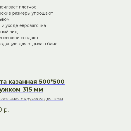
печивает плотное
еские размеры упрощают
ажом.
 и уходе евровагонка
ьный вид.
енки хвои создают
одящую для отдыха в бане
та казанная 500*500
ружком 315 мм
 казанная с кружком для печи:
иональность и надёжность
0
р.