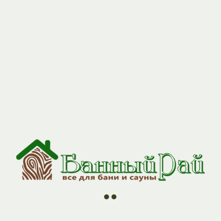
//
//
//
//
ии
О компании
Контакты
Оплата и Доставка
Н
*96 Архангельск