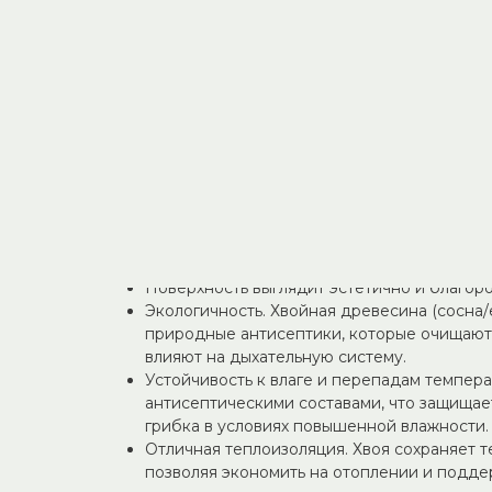
Стоимость указана за погонный метр!
Превратите баню или сауну в пространство уют
евровагонкой хвоя сорта «А» — высококачеств
внутренней отделки.
Натуральная древесина создаёт здоровый микр
помещение тонким хвойным ароматом.
Премиальное качество. Сорт «А» гарантир
дефектов: допускаются лишь здоровые су
незначительные изменения цвета.
Поверхность выглядит эстетично и благор
Экологичность. Хвойная древесина (сосна
природные антисептики, которые очищают 
влияют на дыхательную систему.
Устойчивость к влаге и перепадам темпер
антисептическими составами, что защищает
грибка в условиях повышенной влажности.
Отличная теплоизоляция. Хвоя сохраняет 
позволяя экономить на отоплении и подд